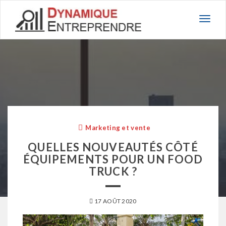
Basc
la
navig
Marketing et vente
QUELLES NOUVEAUTÉS CÔTÉ
ÉQUIPEMENTS POUR UN FOOD
TRUCK ?
17 AOÛT 2020