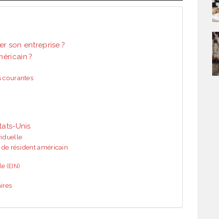
er son entreprise ?
éricain ?
s courantes
tats-Unis
iduelle
 de résident américain
le (EIN)
l
ires