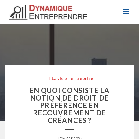
Basc
la
navig
La vie en entreprise
EN QUOI CONSISTE LA
NOTION DE DROIT DE
PRÉFÉRENCE EN
RECOUVREMENT DE
CRÉANCES ?
7 MARS 2024