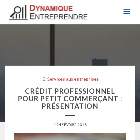
Basc
la
navig
Services aux entreprises
CRÉDIT PROFESSIONNEL
POUR PETIT COMMERÇANT :
PRÉSENTATION
24 FÉVRIER 2018