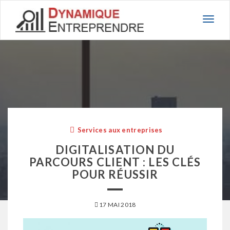
Basc
la
navig
Services aux entreprises
DIGITALISATION DU
PARCOURS CLIENT : LES CLÉS
POUR RÉUSSIR
17 MAI 2018