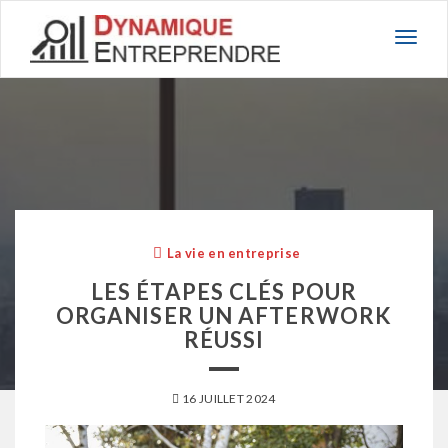
Basc
la
navig
La vie en entreprise
LES ÉTAPES CLÉS POUR
ORGANISER UN AFTERWORK
RÉUSSI
16 JUILLET 2024