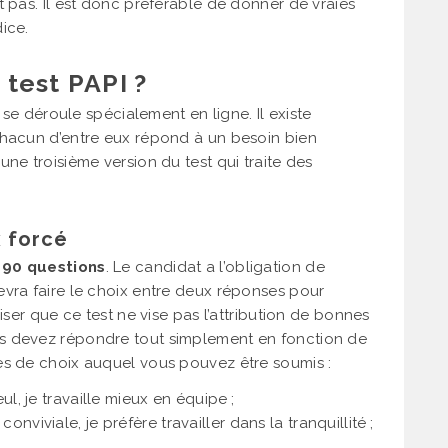
t pas. Il est donc préférable de donner de vraies
ice.
test PAPI ?
l se déroule spécialement en ligne. Il existe
Chacun d’entre eux répond à un besoin bien
ne troisième version du test qui traite des
x forcé
e
90 questions
. Le candidat a l’obligation de
evra faire le choix entre deux réponses pour
iser que ce test ne vise pas l’attribution de bonnes
s devez répondre tout simplement en fonction de
es de choix auquel vous pouvez être soumis :
ul, je travaille mieux en équipe ;
onviviale, je préfère travailler dans la tranquillité ;