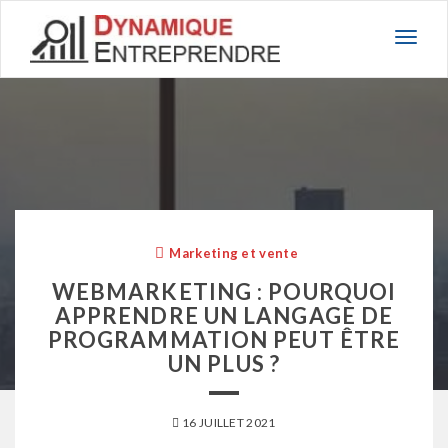
Basc
la
navig
Marketing et vente
WEBMARKETING : POURQUOI
APPRENDRE UN LANGAGE DE
PROGRAMMATION PEUT ÊTRE
UN PLUS ?
16 JUILLET 2021